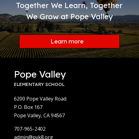
Together We Learn, Together
We Grow at Pope Valley
Learn more
Pope Valley
ELEMENTARY SCHOOL
6200 Pope Valley Road
P.O. Box 167
Pope Valley, CA 94567
707-965-2402
admin@pvk8.org