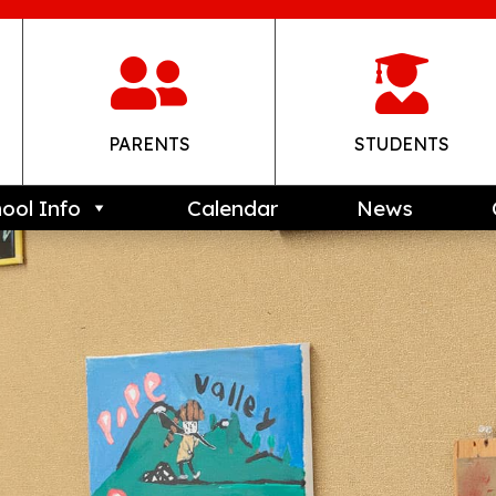


PARENTS
STUDENTS
ool Info
Calendar
News