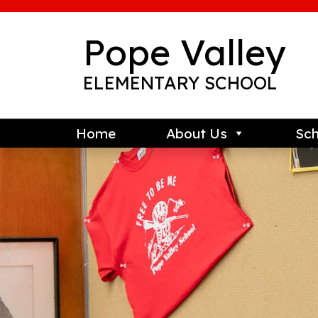
Skip
to
content
Pope Valley
ELEMENTARY SCHOOL
Home
About Us
Sch