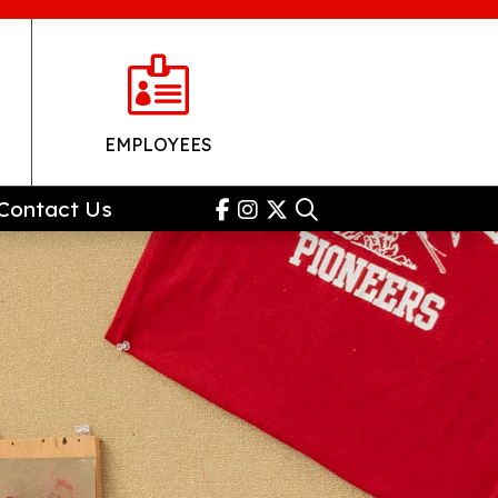

EMPLOYEES
Contact Us