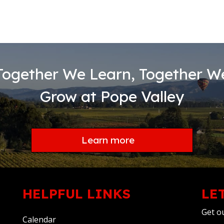
Together We Learn, Together W
Grow at Pope Valley
Learn more
HELPFUL LINKS
LE
Get ou
Calendar